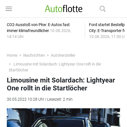
CO2-Ausstoß von Pkw: E-Autos fast
Ford startet Bestellph
immer klimafreundlicher
10.08.2026,
City: E-Transporter f
14:14 Uhr
10.08.2026, 11:50 Uh
Home
Nachrichten
Autohersteller
Limousine mit Solardach: Lightyear One rollt in die
Startlöcher
Limousine mit Solardach: Lightyear
One rollt in die Startlöcher
30.05.2022 10:28 Uhr | Lesezeit: 2 min