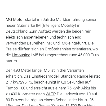
MG
Motor
startet im Juli die Markteinführung seiner
neuen Submarke IM (Intelligent Mobility) in
Deutschland. Zum Auftakt werden die beiden rein
elektrisch angetriebenen und technisch eng
verwandten Baureihen IM5 und IM6 eingeführt. Die
Preise dürften sich an
Großbritannien
orientieren, wo
die
Limousine
IM5 bei umgerechnet rund 45.000 Euro
startet.
Der 4,93 Meter lange IM5 ist in drei Varianten
erhältlich. Das Einstiegsmodell Standard Range leistet
217 kW/295 PS, beschleunigt in 6,8 Sekunden auf
Tempo 100 und erreicht aus einem 75-kWh-Akku bis
zu 490 Kilometer nach
WLTP
. Die Ladezeit von 10 auf
80 Prozent beträgt an einem Schnelllader bis zu 26
Minuten. Der Long Range für rund 51.500 Euro bietet