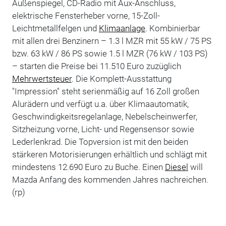
Außenspiegel, CD-Radio mit Aux-Anschluss,
elektrische Fensterheber vorne, 15-Zoll-
Leichtmetallfelgen und
Klimaanlage
. Kombinierbar
mit allen drei Benzinern – 1.3 l MZR mit 55 kW / 75 PS
bzw. 63 kW / 86 PS sowie 1.5 l MZR (76 kW / 103 PS)
– starten die Preise bei 11.510 Euro zuzüglich
Mehrwertsteuer
. Die Komplett-Ausstattung
"Impression" steht serienmäßig auf 16 Zoll großen
Alurädern und verfügt u.a. über Klimaautomatik,
Geschwindigkeitsregelanlage, Nebelscheinwerfer,
Sitzheizung vorne, Licht- und Regensensor sowie
Lederlenkrad. Die Topversion ist mit den beiden
stärkeren Motorisierungen erhältlich und schlägt mit
mindestens 12.690 Euro zu Buche. Einen
Diesel
will
Mazda Anfang des kommenden Jahres nachreichen.
(rp)