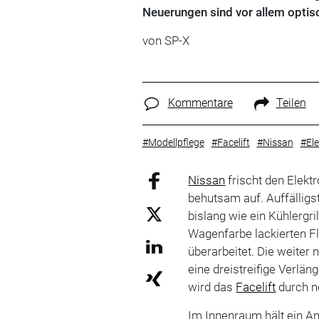
Neuerungen sind vor allem optisc
von
SP-X
Kommentare
Teilen
#Modellpflege
#Facelift
#Nissan
#El
Nissan
frischt den Elekt
behutsam auf. Auffälligst
bislang wie ein Kühlergril
Wagenfarbe lackierten F
überarbeitet. Die weiter
eine dreistreifige Verlä
wird das
Facelift
durch n
Im Innenraum hält ein Am