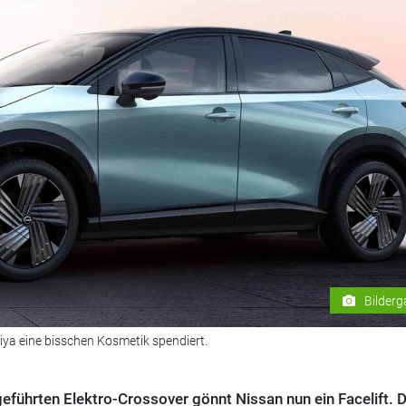
Bilderg
ya eine bisschen Kosmetik spendiert.
führten Elektro-Crossover gönnt Nissan nun ein Facelift. D