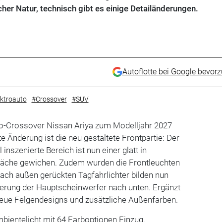
her Natur, technisch gibt es einige Detailänderungen.
Autoflotte bei Google bevor
ektroauto
#Crossover
#SUV
ro-Crossover Nissan Ariya zum Modelljahr 2027
e Änderung ist die neu gestaltete Frontpartie: Der
l inszenierte Bereich ist nun einer glatt in
läche gewichen. Zudem wurden die Frontleuchten
 nach außen gerückten Tagfahrlichter bilden nun
ngerung der Hauptscheinwerfer nach unten. Ergänzt
eue Felgendesigns und zusätzliche Außenfarben.
bientelicht mit 64 Farboptionen Einzug.