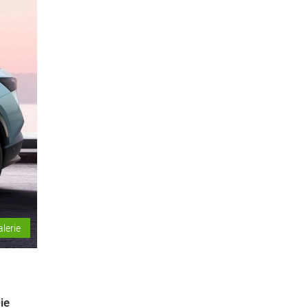
alerie
ie