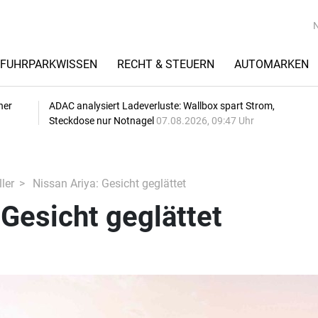
FUHRPARKWISSEN
RECHT & STEUERN
AUTOMARKEN
her
ADAC analysiert Ladeverluste: Wallbox spart Strom,
Steckdose nur Notnagel
07.08.2026, 09:47 Uhr
ler
Nissan Ariya: Gesicht geglättet
 Gesicht geglättet