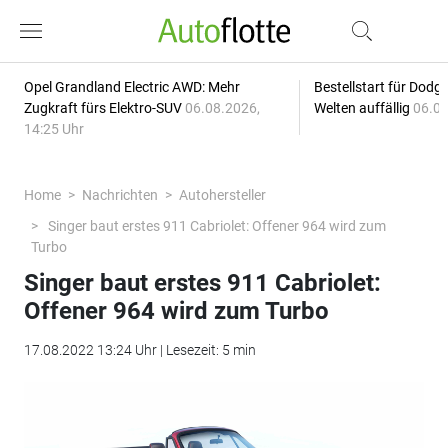
Opel Grandland Electric AWD: Mehr
Bestellstart für Dodg
Zugkraft fürs Elektro-SUV
06.08.2026,
Welten auffällig
06.08
14:25 Uhr
Home
Nachrichten
Autohersteller
Singer baut erstes 911 Cabriolet: Offener 964 wird zum
Turbo
Singer baut erstes 911 Cabriolet:
Offener 964 wird zum Turbo
17.08.2022 13:24 Uhr | Lesezeit: 5 min