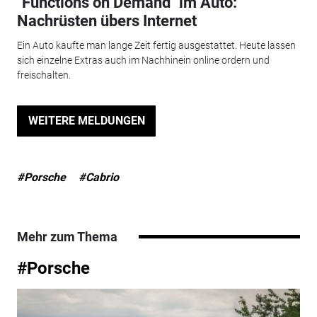
"Functions on Demand" im Auto:
Nachrüsten übers Internet
Ein Auto kaufte man lange Zeit fertig ausgestattet. Heute lassen
sich einzelne Extras auch im Nachhinein online ordern und
freischalten.
WEITERE MELDUNGEN
#Porsche
#Cabrio
Mehr zum Thema
#Porsche