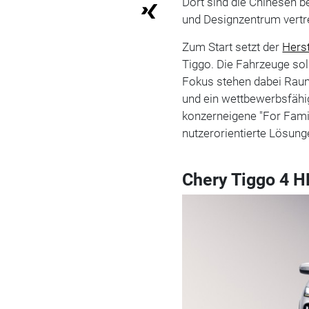
Dort sind die Chinesen b
und Designzentrum vertr
Zum Start setzt der
Herst
Tiggo. Die Fahrzeuge sol
Fokus stehen dabei Raum
und ein wettbewerbsfähig
konzerneigene "For Famil
nutzerorientierte Lösunge
Chery Tiggo 4 