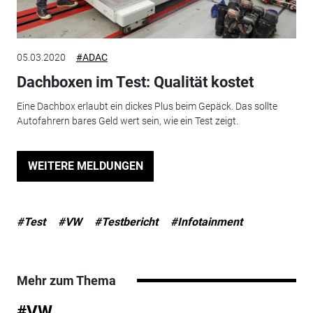
05.03.2020
#ADAC
Dachboxen im Test: Qualität kostet
Eine Dachbox erlaubt ein dickes Plus beim Gepäck. Das sollte
Autofahrern bares Geld wert sein, wie ein Test zeigt.
WEITERE MELDUNGEN
#Test
#VW
#Testbericht
#Infotainment
Mehr zum Thema
#VW