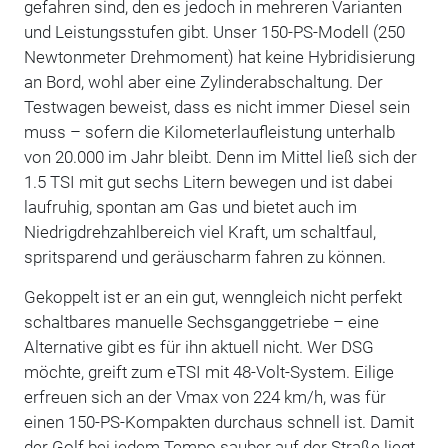
gefahren sind, den es jedoch in mehreren Varianten
und Leistungsstufen gibt. Unser 150-PS-Modell (250
Newtonmeter Drehmoment) hat keine Hybridisierung
an Bord, wohl aber eine Zylinderabschaltung. Der
Testwagen beweist, dass es nicht immer Diesel sein
muss – sofern die Kilometerlaufleistung unterhalb
von 20.000 im Jahr bleibt. Denn im Mittel ließ sich der
1.5 TSI mit gut sechs Litern bewegen und ist dabei
laufruhig, spontan am Gas und bietet auch im
Niedrigdrehzahlbereich viel Kraft, um schaltfaul,
spritsparend und geräuscharm fahren zu können.
Gekoppelt ist er an ein gut, wenngleich nicht perfekt
schaltbares manuelle Sechsganggetriebe – eine
Alternative gibt es für ihn aktuell nicht. Wer DSG
möchte, greift zum eTSI mit 48-Volt-System. Eilige
erfreuen sich an der Vmax von 224 km/h, was für
einen 150-PS-Kompakten durchaus schnell ist. Damit
der Golf bei jedem Tempo sauber auf der Straße liegt,