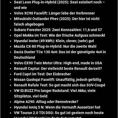
Seat Leon Plug-in-Hybrid (2025): Seat existiert noch –
und wie
Volvo XC90 Facelift: Länger lebe der Verbrenner
Mitsubishi Outlander Phev (2025): Der hier ist nicht
falsch abgebogen
Subaru Forester 2025: Zwei Kennzahlen: 11,6 und 57
Opel Mokka im Test: Wie der frische Aufguss schmeckt
Hyundai Inster (49 kWh): Klein, clever, (sehr) gut
Mazda CX-80 Plug-in-Hybrid: Nur die zweite Wahl
Dacia Duster TCe 130 4x4: Das ist der günstigste 4x4 in
Deutschland
Volvo EX90 Twin Motor Ultra: High-end, made in USA
Renault Captur: Der vielleicht beste Renault derzeit?
Ford Capri im Test: Der Eisbrecher
Nissan Qashqai Facelift: Unauffällig, jedoch gefällig
Renault Rafale Test: So gut macht sich das SUV-Coupé
VW ID.BUZZ Pro langer Radstand: Viel Akku, viele
Sitzplätze, viel Geld
Alpine A290: Alltag oder Rennstrecke?
Hyundai Ioniq 5 N: Wenn die Vernunft Aussetzer hat
VW Touran 2.0 TDI DSG: So gut ist gestern noch heute