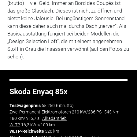
(brutto) – viel Geld. Immer an Bord des Coupés ist
das große Glasdach. Dieses ist nicht zu öffnen und
bietet keine Jalousie. Bei ungünstigem Sonnenstand
kann diese daher auch mal durchs Dach „nerven“. Als
Basisausstattung fungiert bei beiden Modellen die
„Design Selection Loft“, die mit einem angenehmen
Stoff in Grau die Insassen verwöhnt (auf den Fotos zu
sehen).
Skoda Enyaq 85x
Testwagenpreis
65.250 € (brutto)
Zwei Permanent-Elektromotoren 210 kW/286 PS | 545 Nm
180 km/h | 6,7 s |
Allradantrieb
WLTP
16,3 kWh/100 km
WLTP-Reichweite
526 km