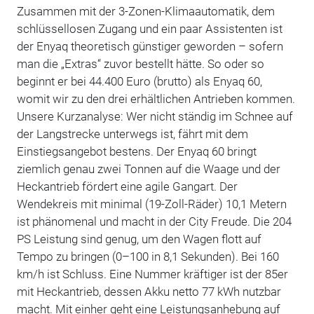
Zusammen mit der 3-Zonen-Klimaautomatik, dem
schlüssellosen Zugang und ein paar Assistenten ist
der Enyaq theoretisch günstiger geworden – sofern
man die „Extras“ zuvor bestellt hätte. So oder so
beginnt er bei 44.400 Euro (brutto) als Enyaq 60,
womit wir zu den drei erhältlichen Antrieben kommen.
Unsere Kurzanalyse: Wer nicht ständig im Schnee auf
der Langstrecke unterwegs ist, fährt mit dem
Einstiegsangebot bestens. Der Enyaq 60 bringt
ziemlich genau zwei Tonnen auf die Waage und der
Heckantrieb fördert eine agile Gangart. Der
Wendekreis mit minimal (19-Zoll-Räder) 10,1 Metern
ist phänomenal und macht in der City Freude. Die 204
PS Leistung sind genug, um den Wagen flott auf
Tempo zu bringen (0–100 in 8,1 Sekunden). Bei 160
km/h ist Schluss. Eine Nummer kräftiger ist der 85er
mit Heckantrieb, dessen Akku netto 77 kWh nutzbar
macht. Mit einher geht eine Leistungsanhebung auf