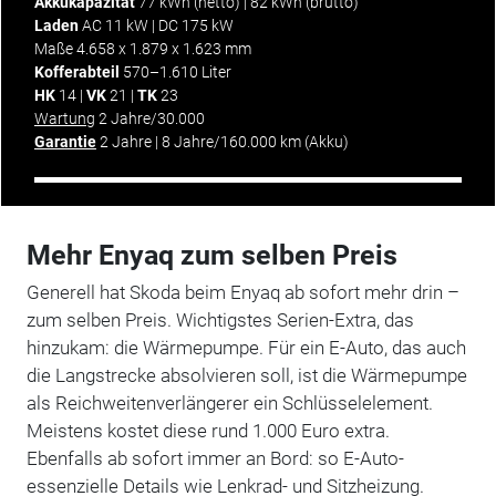
Akkukapazität
77 kWh (netto) | 82 kWh (brutto)
Laden
AC 11 kW | DC 175 kW
Maße 4.658 x 1.879 x 1.623 mm
Kofferabteil
570–1.610 Liter
HK
14 |
VK
21 |
TK
23
Wartung
2 Jahre/30.000
Garantie
2 Jahre | 8 Jahre/160.000 km (Akku)
Mehr Enyaq zum selben Preis
Generell hat Skoda beim Enyaq ab sofort mehr drin –
zum selben Preis. Wichtigstes Serien-Extra, das
hinzukam: die Wärmepumpe. Für ein E-Auto, das auch
die Langstrecke absolvieren soll, ist die Wärmepumpe
als Reichweitenverlängerer ein Schlüsselelement.
Meistens kostet diese rund 1.000 Euro extra.
Ebenfalls ab sofort immer an Bord: so E-Auto-
essenzielle Details wie Lenkrad- und Sitzheizung.