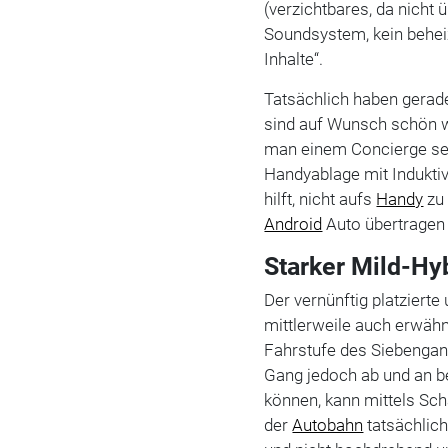
(verzichtbares, da nich
Soundsystem, kein beheiz
Inhalte“.
Tatsächlich haben gerade
sind auf Wunsch schön w
man einem Concierge sei
Handyablage mit Induktiv
hilft, nicht aufs
Handy
zu 
Android
Auto übertragen 
Starker Mild-Hy
Der vernünftig platzierte
mittlerweile auch erwähn
Fahrstufe des Siebengan
Gang jedoch ab und an be
können, kann mittels Sch
der
Autobahn
tatsächlich