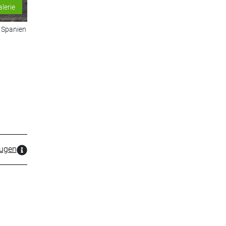
alerie
n Spanien
zugen