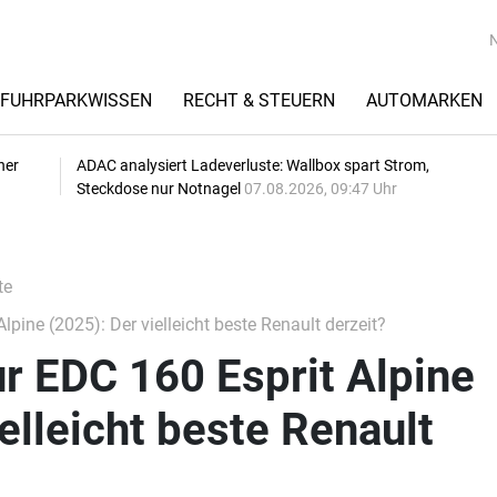
FUHRPARKWISSEN
RECHT & STEUERN
AUTOMARKEN
her
ADAC analysiert Ladeverluste: Wallbox spart Strom,
Steckdose nur Notnagel
07.08.2026, 09:47 Uhr
te
pine (2025): Der vielleicht beste Renault derzeit?
r EDC 160 Esprit Alpine
elleicht beste Renault