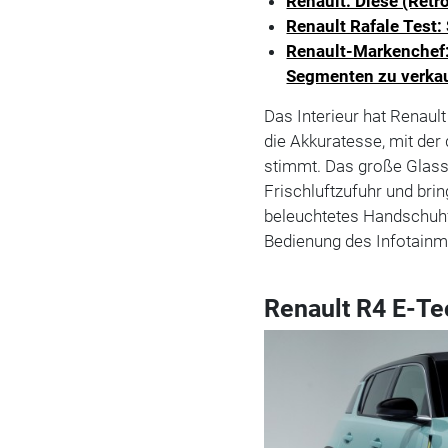
Renault: Diese (Ret
Renault Rafale Test
Renault-Markenchef:
Segmenten zu verka
Das Interieur hat Renaul
die Akkuratesse, mit der 
stimmt. Das große Glassc
Frischluftzufuhr und brin
beleuchtetes Handschuhf
Bedienung des Infotainm
Renault R4 E-Te