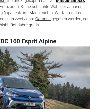
ishi
ihn direkt gekapert hat. Der
Mitsubishi ASX
 Franzosen. Keine schlechte Wahl der Japaner,
 "japanesk" ist. Macht nichts. Wir fahren das
lediglich zwei Jahre
Garantie
gegeben werden, der
shi fünf Jahre gratis.
EDC 160 Esprit Alpine