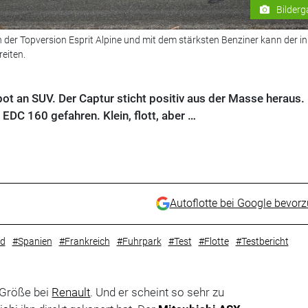
Bilderg
In der Topversion Esprit Alpine und mit dem stärksten Benziner kann der i
eiten.
bot an SUV. Der Captur sticht positiv aus der Masse heraus.
 EDC 160 gefahren. Klein, flott, aber …
Autoflotte bei Google bevor
id
#Spanien
#Frankreich
#Fuhrpark
#Test
#Flotte
#Testbericht
e Größe bei
Renault
. Und er scheint so sehr zu