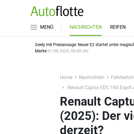
MENÜ
NACHRICHTEN
REIFEN
Geely mit Preisansage: Neuer E2 startet unter magisc
Marke
07.08.2026, 09:48 Uhr
Home
Nachrichten
Fahrberich
Renault Captur EDC 160 Esprit Al
Renault Captu
(2025): Der vi
derzeit?