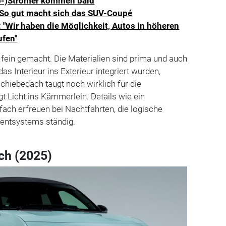
ro-)Stromer kommen bald
: So gut macht sich das SUV-Coupé
 "Wir haben die Möglichkeit, Autos in höheren
ufen"
t fein gemacht. Die Materialien sind prima und auch
das Interieur ins Exterieur integriert wurden,
hiebedach taugt noch wirklich für die
gt Licht ins Kämmerlein. Details wie ein
ach erfreuen bei Nachtfahrten, die logische
entsystems ständig.
ch (2025)