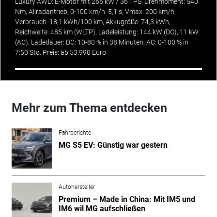
Luxury AWD: E-Motor mit 266 kW / 361 PS, Drehmoment: 540
Nm, Allradantrieb, 0-100 km/h: 5,1 s, Vmax: 200 km/h,
Verbrauch: 18,1 kWh/100 km, Akkugröße: 74,3 kWh,
Reichweite: 485 km (WLTP), Ladeleistung: 144 kW (DC), 11 kW
(AC), Ladedauer: DC: 10-80 % in 38 Minuten, AC: 0-100 % in
7:50 Std. Preis: ab 53.990 Euro
Mehr zum Thema entdecken
Fahrberichte
MG S5 EV: Günstig war gestern
Autohersteller
Premium – Made in China: Mit IM5 und
IM6 wil MG aufschließen