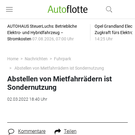
AUTOHAUS SteuerLuchs: Betriebliche
Opel Grandland Elect
Elektro- und Hybridfahrzeug –
Zugkraft fürs Elektr
Stromkosten
07.08.2026, 07:00 Uhr
14:25 Uhr
Home
Nachrichten
Fuhrpark
Abstellen von Mietfahrrädern ist Sondernutzung
Abstellen von Mietfahrrädern ist
Sondernutzung
02.03.2022 18:40 Uhr
Kommentare
Teilen