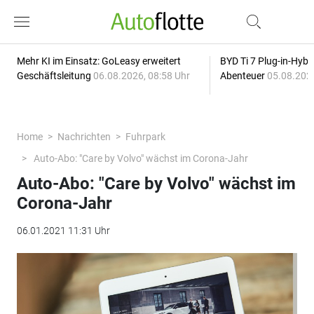
Mehr KI im Einsatz: GoLeasy erweitert
BYD Ti 7 Plug-in-Hybri
Geschäftsleitung
06.08.2026, 08:58 Uhr
Abenteuer
05.08.2026
Home
Nachrichten
Fuhrpark
Auto-Abo: "Care by Volvo" wächst im Corona-Jahr
Auto-Abo: "Care by Volvo" wächst im
Corona-Jahr
06.01.2021 11:31 Uhr