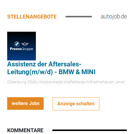
STELLENANGEBOTE
Assistenz der Aftersales-
Leitung(m/w/d) - BMW & MINI
Oldenburg (Oldb);Westerstede;Wiefelstede;Wilhelmshaven;Jever
weitere Jobs
Anzeige schalten
KOMMENTARE