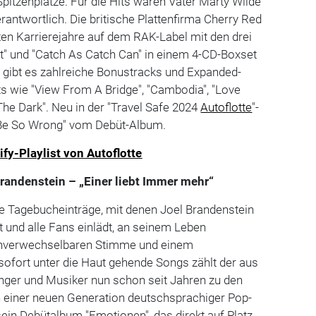
Spitzenplätze. Für die Hits waren Vater Marty Wilde
rantwortlich. Die britische Plattenfirma Cherry Red
sten Karrierejahre auf dem RAK-Label mit den drei
ct" und "Catch As Catch Can" in einem 4-CD-Boxset
ibt es zahlreiche Bonustracks und Expanded-
s wie "View From A Bridge", "Cambodia", "Love
The Dark". Neu in der "Travel Safe 2024
Autoflotte
"-
er Be So Wrong" vom Debüt-Album.
ify-Playlist von Autoflotte
randenstein – „Einer liebt Immer mehr“
te Tagebucheinträge, mit denen Joel Brandenstein
t und alle Fans einlädt, an seinem Leben
 unverwechselbaren Stimme und einem
 sofort unter die Haut gehende Songs zählt der aus
ger und Musiker nun schon seit Jahren zu den
n einer neuen Generation deutschsprachiger Pop-
sein Debütalbum "Emotionen", das direkt auf Platz