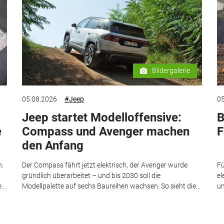
Bildergalerie
05.08.2026
#Jeep
05
Jeep startet Modelloffensive:
B
e
Compass und Avenger machen
F
den Anfang
n.
Der Compass fährt jetzt elektrisch, der Avenger wurde
Fü
gründlich überarbeitet – und bis 2030 soll die
el
..
Modellpalette auf sechs Baureihen wachsen. So sieht die...
un