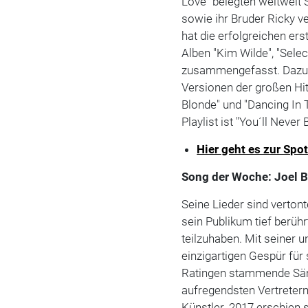
Love" belegten weltweit 
sowie ihr Bruder Ricky ve
hat die erfolgreichen er
Alben "Kim Wilde", "Sele
zusammengefasst. Dazu g
Versionen der großen Hit
Blonde" und "Dancing In 
Playlist ist "You´ll Nev
Hier geht es zur Spot
Song der Woche:
Joel B
Seine Lieder sind verton
sein Publikum tief berühr
teilzuhaben. Mit seiner
einzigartigen Gespür für
Ratingen stammende Sän
aufregendsten Vertreter
Künstler. 2017 erschien 