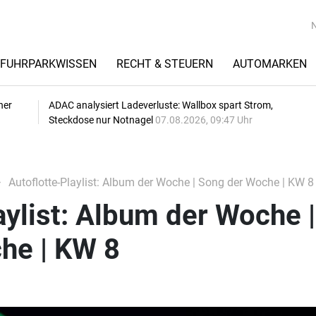
FUHRPARKWISSEN
RECHT & STEUERN
AUTOMARKEN
her
ADAC analysiert Ladeverluste: Wallbox spart Strom,
Steckdose nur Notnagel
07.08.2026, 09:47 Uhr
Autoflotte-Playlist: Album der Woche | Song der Woche | KW 8
aylist: Album der Woche |
he | KW 8