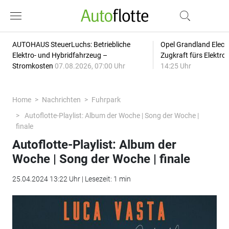
AUTOHAUS SteuerLuchs: Betriebliche
Opel Grandland Elect
Elektro- und Hybridfahrzeug –
Zugkraft fürs Elektr
Stromkosten
07.08.2026, 07:00 Uhr
14:25 Uhr
Home
Nachrichten
Fuhrpark
Autoflotte-Playlist: Album der Woche | Song der Woche |
finale
Autoflotte-Playlist: Album der
Woche | Song der Woche | finale
25.04.2024 13:22 Uhr | Lesezeit: 1 min