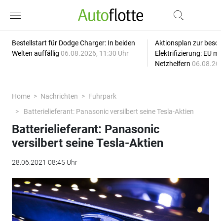
Bestellstart für Dodge Charger: In beiden
Aktionsplan zur besc
Welten auffällig
06.08.2026, 11:30 Uhr
Elektrifizierung: EU 
Netzhelfern
06.08.20
Home
Nachrichten
Fuhrpark
Batterielieferant: Panasonic versilbert seine Tesla-Aktien
Batterielieferant: Panasonic
versilbert seine Tesla-Aktien
28.06.2021 08:45 Uhr