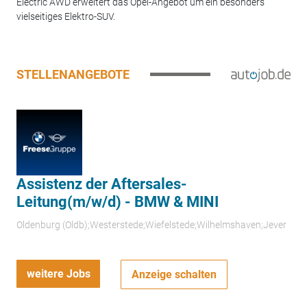
Electric AWD erweitert das Opel-Angebot um ein besonders
vielseitiges Elektro-SUV.
STELLENANGEBOTE
Assistenz der Aftersales-
Leitung(m/w/d) - BMW & MINI
Oldenburg (Oldb);Westerstede;Wiefelstede;Wilhelmshaven;Jever
weitere Jobs
Anzeige schalten