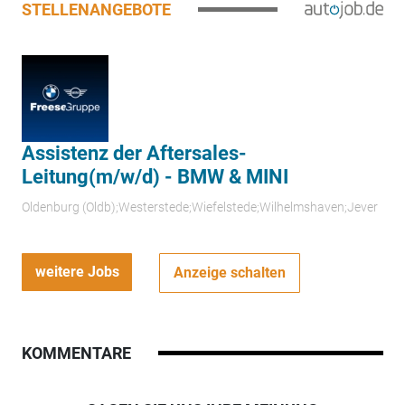
STELLENANGEBOTE
Assistenz der Aftersales-
Leitung(m/w/d) - BMW & MINI
Oldenburg (Oldb);Westerstede;Wiefelstede;Wilhelmshaven;Jever
weitere Jobs
Anzeige schalten
KOMMENTARE