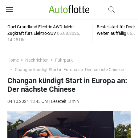
Opel Grandland Electric AWD: Mehr
Bestellstart für Dodg
Zugkraft fürs Elektro-SUV
06.08.2026,
Welten auffällig
06.08
14:25 Uhr
Home
Nachrichten
Fuhrpark
Changan kündigt Start in Europa an: Der nächste Chinese
Changan kündigt Start in Europa an:
Der nächste Chinese
04.10.2024 13:45 Uhr | Lesezeit: 3 min