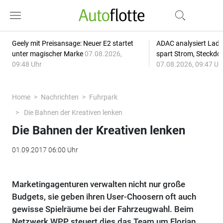
Geely mit Preisansage: Neuer E2 startet
ADAC analysiert Lade
unter magischer Marke
07.08.2026,
spart Strom, Steckdo
09:48 Uhr
07.08.2026, 09:47 Uh
Home
Nachrichten
Fuhrpark
Die Bahnen der Kreativen lenken
Die Bahnen der Kreativen lenken
01.09.2017 06:00 Uhr
Marketingagenturen verwalten nicht nur große
Budgets, sie geben ihren User-Choosern oft auch
gewisse Spielräume bei der Fahrzeugwahl. Beim
Netzwerk WPP steuert dies das Team um Florian