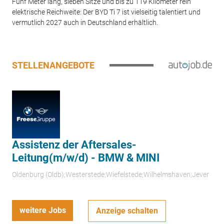
Fünf Meter lang, sieben Sitze und bis zu 119 Kilometer rein
elektrische Reichweite: Der BYD Ti 7 ist vielseitig talentiert und
vermutlich 2027 auch in Deutschland erhältlich.
STELLENANGEBOTE
Assistenz der Aftersales-
Leitung(m/w/d) - BMW & MINI
Oldenburg (Oldb);Westerstede;Wiefelstede;Wilhelmshaven;Jever
weitere Jobs
Anzeige schalten