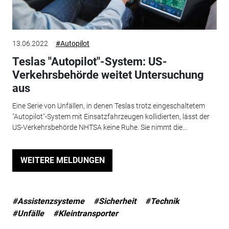
13.06.2022
#Autopilot
Teslas "Autopilot"-System: US-
Verkehrsbehörde weitet Untersuchung
aus
Eine Serie von Unfällen, in denen Teslas trotz eingeschaltetem
"Autopilot"-System mit Einsatzfahrzeugen kollidierten, lässt der
US-Verkehrsbehörde NHTSA keine Ruhe. Sie nimmt die...
WEITERE MELDUNGEN
#Assistenzsysteme
#Sicherheit
#Technik
#Unfälle
#Kleintransporter