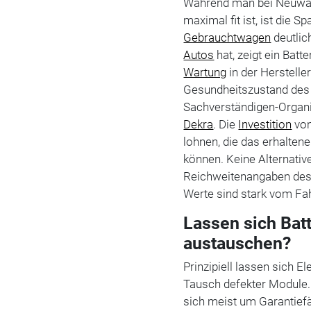
Während man bei Neuwag
maximal fit ist, ist die
Gebrauchtwagen
deutlic
Autos
hat, zeigt ein Bat
Wartung
in der Hersteller
Gesundheitszustand des 
Sachverständigen-Organi
Dekra
. Die
Investition
von
lohnen, die das erhaltene
können. Keine Alternative
Reichweitenangaben des 
Werte sind stark vom Fa
Lassen sich Batt
austauschen?
Prinzipiell lassen sich E
Tausch defekter Module. 
sich meist um Garantiefä