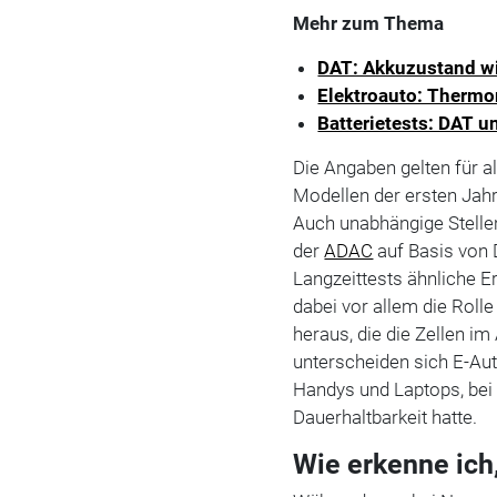
Mehr zum Thema
DAT: Akkuzustand w
Elektroauto: Therm
Batterietests: DAT u
Die Angaben gelten für a
Modellen der ersten Jahr
Auch unabhängige Stell
der
ADAC
auf Basis von 
Langzeittests ähnliche E
dabei vor allem die Roll
heraus, die die Zellen i
unterscheiden sich E-Au
Handys und Laptops, bei
Dauerhaltbarkeit hatte.
Wie erkenne ich,