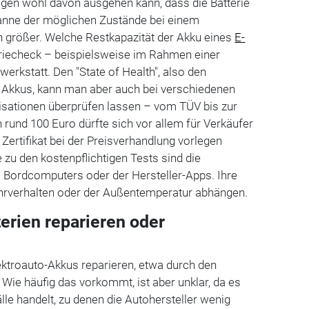
en wohl davon ausgehen kann, dass die Batterie
 Spanne der möglichen Zustände bei einem
h größer. Welche Restkapazität der Akku eines
E-
teriecheck – beispielsweise im Rahmen einer
werkstatt. Den "State of Health", also den
Akkus, kann man aber auch bei verschiedenen
sationen überprüfen lassen – vom TÜV bis zur
 rund 100 Euro dürfte sich vor allem für Verkäufer
 Zertifikat bei der Preisverhandlung vorlegen
 zu den kostenpflichtigen Tests sind die
Bordcomputers oder der Hersteller-Apps. Ihre
hrverhalten oder der Außentemperatur abhängen.
erien reparieren oder
lektroauto-Akkus reparieren, etwa durch den
Wie häufig das vorkommt, ist aber unklar, da es
lle handelt, zu denen die Autohersteller wenig