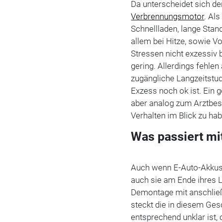
Da unterscheidet sich de
Verbrennungsmotor
. Al
Schnellladen, lange Stan
allem bei Hitze, sowie Vo
Stressen nicht exzessiv 
gering. Allerdings fehlen
zugängliche Langzeitstud
Exzess noch ok ist. Ein 
aber analog zum Arztbes
Verhalten im Blick zu h
Was passiert mi
Auch wenn E-Auto-Akkus 
auch sie am Ende ihres L
Demontage mit anschl
steckt die in diesem Ges
entsprechend unklar ist,