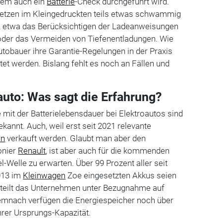
 dem auch ein
Batterie
-Check durchgeführt wird.
setzen im Kleingedruckten teils etwas schwammig
, etwa das Berücksichtigen der Ladeanweisungen
 oder das Vermeiden von Tiefenentladungen. Wie
Autobauer ihre Garantie-Regelungen in der Praxis
t werden. Bislang fehlt es noch an Fällen und
auto: Was sagt die Erfahrung?
mit der Batterielebensdauer bei Elektroautos sind
bekannt. Auch, weil erst seit 2021 relevante
en
verkauft werden. Glaubt man aber den
onier
Renault
, ist aber auch für die kommenden
-Welle zu erwarten. Über 99 Prozent aller seit
013 im
Kleinwagen
Zoe eingesetzten Akkus seien
, teilt das Unternehmen unter Bezugnahme auf
Demnach verfügen die Energiespeicher noch über
rer Ursprungs-Kapazität.