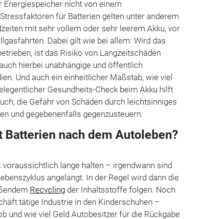
r Energiespeicher nicht von einem
s Stressfaktoren für Batterien gelten unter anderem
dzeiten mit sehr vollem oder sehr leerem Akku, vor
llgasfahrten. Dabei gilt wie bei allem: Wird das
betrieben, ist das Risiko von Langzeitschäden
 auch hierbei unabhängige und öffentlich
ien. Und auch ein einheitlicher Maßstab, wie viel
gelegentlicher Gesundheits-Check beim Akku hilft
uch, die Gefahr von Schäden durch leichtsinniges
aben und gegebenenfalls gegenzusteuern.
t Batterien nach dem Autoleben?
voraussichtlich lange halten – irgendwann sind
ebenszyklus angelangt. In der Regel wird dann die
ießendem
Recycling
der Inhaltsstoffe folgen. Noch
chäft tätige Industrie in den Kinderschuhen –
 ob und wie viel Geld Autobesitzer für die Rückgabe