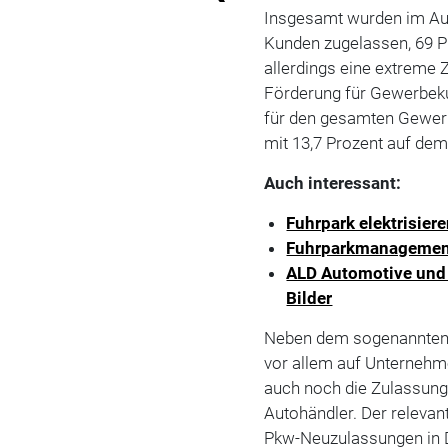
Insgesamt wurden im Aug
Kunden zugelassen, 69 P
allerdings eine extreme 
Förderung für Gewerbekun
für den gesamten Gewe
mit 13,7 Prozent auf de
Auch interessant:
Fuhrpark elektrisier
Fuhrparkmanagement:
ALD Automotive und 
Bilder
Neben dem sogenannten 
vor allem auf Unterneh
auch noch die Zulassun
Autohändler. Der relevant
Pkw-Neuzulassungen in D