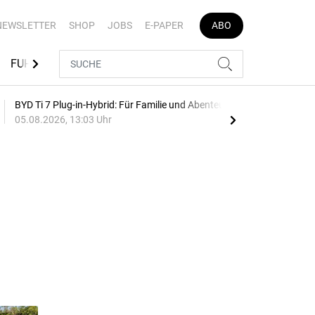
NEWSLETTER
SHOP
JOBS
E-PAPER
ABO
FUHRPARK-TOOLS
EVENTS
FLOTTENLÖSUNGEN
BYD Ti 7 Plug-in-Hybrid: Für Familie und Abenteuer
75 J
05.08.2026, 13:03 Uhr
Auf