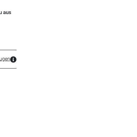
u aus
zugen