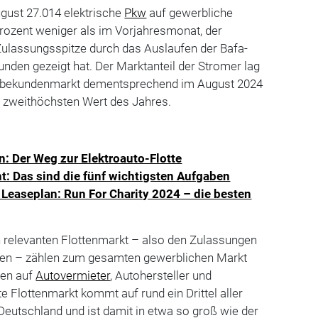
ust 27.014 elektrische
Pkw
auf gewerbliche
rozent weniger als im Vorjahresmonat, der
Zulassungsspitze durch das Auslaufen der Bafa-
den gezeigt hat. Der Marktanteil der Stromer lag
rbekundenmarkt dementsprechend im August 2024
m zweithöchsten Wert des Jahres.
en: Der Weg zur Elektroauto-Flotte
 Das sind die fünf wichtigsten Aufgaben
Leaseplan: Run For Charity 2024 – die besten
relevanten Flottenmarkt – also den Zulassungen
men – zählen zum gesamten gewerblichen Markt
gen auf
Autovermieter
, Autohersteller und
e Flottenmarkt kommt auf rund ein Drittel aller
eutschland und ist damit in etwa so groß wie der