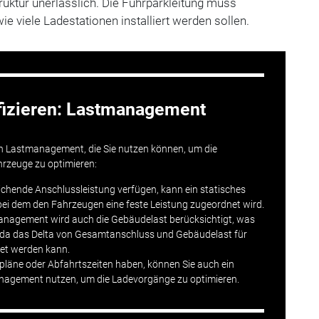
ruktur unerlässlich. Die Fuhrparkleitung muss
e viele Ladestationen installiert werden sollen.
ifizieren: Lastmanagement
on Lastmanagement, die Sie nutzen können, um die
hrzeuge zu optimieren:
ichende Anschlussleistung verfügen, kann ein statisches
ei dem den Fahrzeugen eine feste Leistung zugeordnet wird.
nagement wird auch die Gebäudelast berücksichtigt, was
gt, da das Delta von Gesamtanschluss und Gebäudelast für
et werden kann.
pläne oder Abfahrtszeiten haben, können Sie auch ein
nagement nutzen, um die Ladevorgänge zu optimieren.