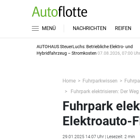
MENÜ
NACHRICHTEN
REIFEN
AUTOHAUS SteuerLuchs: Betriebliche Elektro- und
Hybridfahrzeug – Stromkosten
07.08.2026, 07:00 Uh
Home
Fuhrparkwissen
Fuhrpar
Fuhrpark elektrisieren: Der Weg 
Fuhrpark elek
Elektroauto-F
29.01.2025 14:07 Uhr | Lesezeit: 2 min