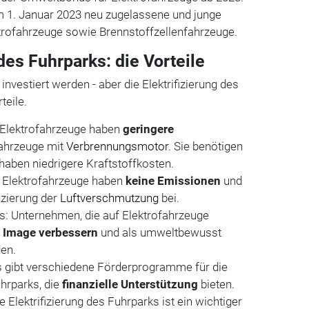
 1. Januar 2023 neu zugelassene und junge
ktrofahrzeuge sowie Brennstoffzellenfahrzeuge.
 des Fuhrparks: die Vorteile
nvestiert werden - aber die Elektrifizierung des
teile.
 Elektrofahrzeuge haben
geringere
ahrzeuge mit
Verbrennungsmotor
. Sie benötigen
haben niedrigere Kraftstoffkosten.
: Elektrofahrzeuge haben
keine Emissionen
und
uzierung der
Luftverschmutzung
bei.
s: Unternehmen, die auf Elektrofahrzeuge
r
Image verbessern
und als umweltbewusst
en.
gibt verschiedene Förderprogramme für die
uhrparks, die
finanzielle Unterstützung
bieten.
e Elektrifizierung des Fuhrparks ist ein wichtiger