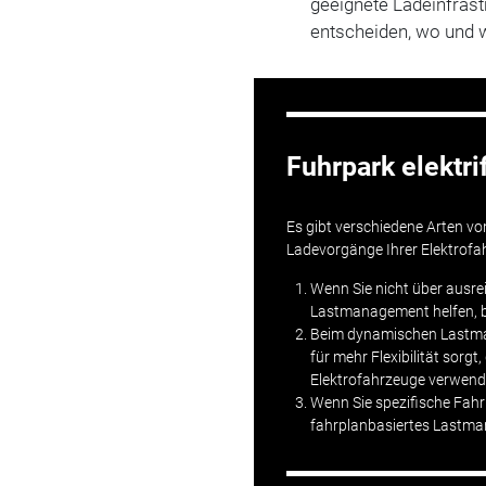
geeignete Ladeinfrast
entscheiden, wo und wi
Fuhrpark elektr
Es gibt verschiedene Arten v
Ladevorgänge Ihrer Elektrofa
Wenn Sie nicht über ausre
Lastmanagement helfen, b
Beim dynamischen Lastma
für mehr Flexibilität sor
Elektrofahrzeuge verwend
Wenn Sie spezifische Fahr
fahrplanbasiertes Lastma