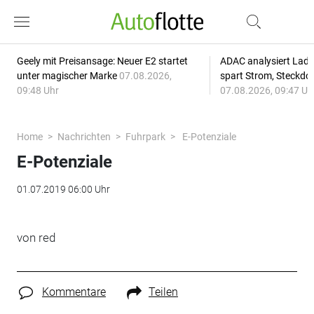
Geely mit Preisansage: Neuer E2 startet
ADAC analysiert Lade
unter magischer Marke
07.08.2026,
spart Strom, Steckdo
09:48 Uhr
07.08.2026, 09:47 Uh
Home
Nachrichten
Fuhrpark
E-Potenziale
E-Potenziale
01.07.2019 06:00 Uhr
von red
Kommentare
Teilen