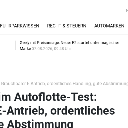
FUHRPARKWISSEN
RECHT & STEUERN
AUTOMARKEN
Geely mit Preisansage: Neuer E2 startet unter magischer
Marke
07.08.2026, 09:48 Uhr
: Brauchbarer E-Antrieb, ordentliches Handling, gute Abstimmun
im Autoflotte-Test:
-Antrieb, ordentliches
te Abstimmung