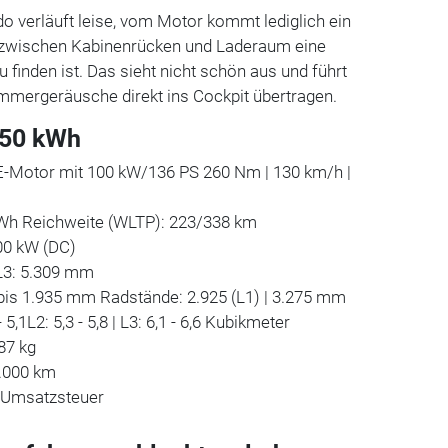
o verläuft leise, vom Motor kommt lediglich ein
s zwischen Kabinenrücken und Laderaum eine
finden ist. Das sieht nicht schön aus und führt
ummergeräusche direkt ins Cockpit übertragen.
 50 kWh
oE-Motor mit 100 kW/136 PS 260 Nm | 130 km/h |
kWh Reichweite (WLTP): 223/338 km
00 kW (DC)
| L3: 5.309 mm
 bis 1.935 mm Radstände: 2.925 (L1) | 3.275 mm
5,1L2: 5,3 - 5,8 | L3: 6,1 - 6,6 Kubikmeter
87 kg
0.000 km
l. Umsatzsteuer