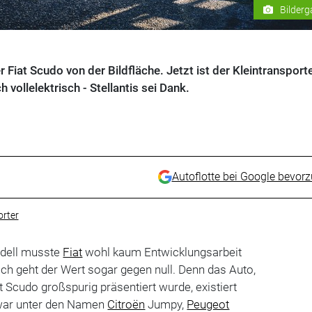
Bilderg
Fiat Scudo von der Bildfläche. Jetzt ist der Kleintransport
 vollelektrisch - Stellantis sei Dank.
Autoflotte bei Google bevor
rter
odell musste
Fiat
wohl kaum Entwicklungsarbeit
ich geht der Wert sogar gegen null. Denn das Auto,
t Scudo großspurig präsentiert wurde, existiert
zwar unter den Namen
Citroën
Jumpy,
Peugeot