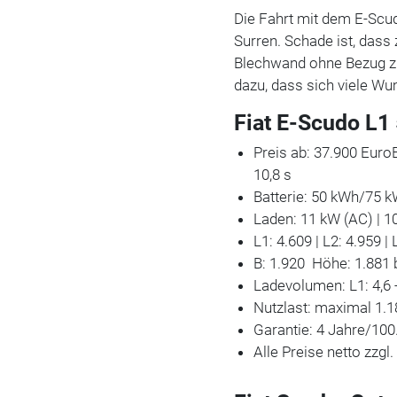
Die Fahrt mit dem E-Scud
Surren. Schade ist, das
Blechwand ohne Bezug zu 
dazu, dass sich viele W
Fiat E-Scudo L1
Preis ab: 37.900 Eur
10,8 s
Batterie: 50 kWh/75 
Laden: 11 kW (AC) | 1
L1: 4.609 | L2: 4.959 
B: 1.920 Höhe: 1.881
Ladevolumen: L1: 4,6 - 
Nutzlast: maximal 1.1
Garantie: 4 Jahre/10
Alle Preise netto zzg