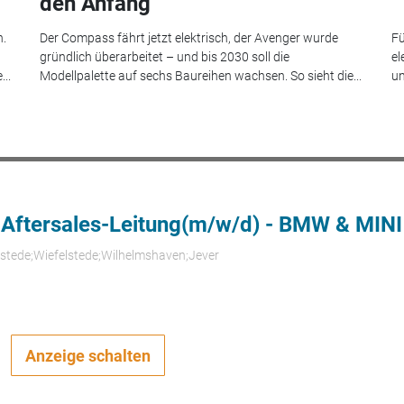
den Anfang
n.
Der Compass fährt jetzt elektrisch, der Avenger wurde
Fü
gründlich überarbeitet – und bis 2030 soll die
el
..
Modellpalette auf sechs Baureihen wachsen. So sieht die...
un
 Aftersales-Leitung(m/w/d) - BMW & MINI
rstede;Wiefelstede;Wilhelmshaven;Jever
Anzeige schalten