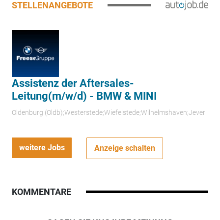
STELLENANGEBOTE
Assistenz der Aftersales-
Leitung(m/w/d) - BMW & MINI
Oldenburg (Oldb);Westerstede;Wiefelstede;Wilhelmshaven;Jever
weitere Jobs
Anzeige schalten
KOMMENTARE