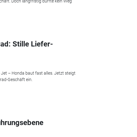
chäft. Doch langfristig dürfte kein Weg
: Stille Liefer-
t – Honda baut fast alles. Jetzt steigt
rad-Geschäft ein.
Führungsebene