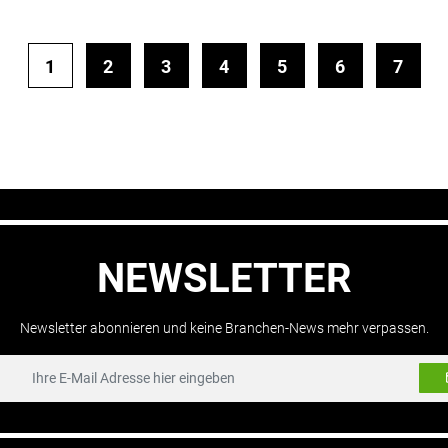
1
2
3
4
5
6
7
NEWSLETTER
Newsletter abonnieren und keine Branchen-News mehr verpassen.