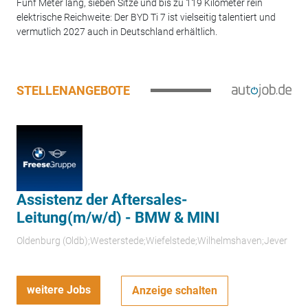
Fünf Meter lang, sieben Sitze und bis zu 119 Kilometer rein
elektrische Reichweite: Der BYD Ti 7 ist vielseitig talentiert und
vermutlich 2027 auch in Deutschland erhältlich.
STELLENANGEBOTE
Assistenz der Aftersales-
Leitung(m/w/d) - BMW & MINI
Oldenburg (Oldb);Westerstede;Wiefelstede;Wilhelmshaven;Jever
weitere Jobs
Anzeige schalten