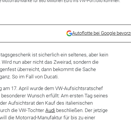
che Motorrad-Marke für 860 Millionen Euro ins VW-Portfolio kommen.
Autoflotte bei Google bevor
tagsgeschenk ist sicherlich ein seltenes, aber kein
 Wird nun aber nicht das Zweirad, sondern die
genfest überreicht, dann bekommt die Sache
ganz. So im Fall von Ducati.
g am 17. April wurde dem VW-Aufsichtsratschef
z besonderer Wunsch erfüllt: Am ersten Tag seines
der Aufsichtsrat den Kauf des italienischen
durch die VW-Tochter
Audi
beschließen. Der jetzige
 will die Motorrad-Manufaktur für bis zu einer
.