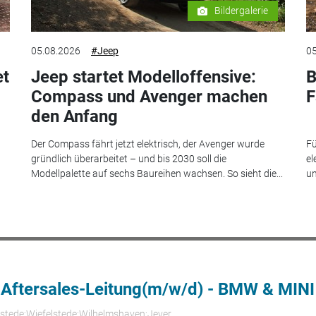
Bildergalerie
05.08.2026
#Jeep
05
et
Jeep startet Modelloffensive:
B
Compass und Avenger machen
F
den Anfang
Der Compass fährt jetzt elektrisch, der Avenger wurde
Fü
gründlich überarbeitet – und bis 2030 soll die
el
Modellpalette auf sechs Baureihen wachsen. So sieht die...
un
 Aftersales-Leitung(m/w/d) - BMW & MINI
rstede;Wiefelstede;Wilhelmshaven;Jever