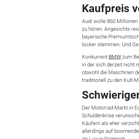
Kaufpreis v
Audi wolle 860 Millionen
zu hören. Angesichts rei
bayerische Premiumtoch
locker stemmen. Und Gel
Konkurrent
BMW
zum Bei
in der sich derzeit nicht
obwohl die Maschinen de
traditionell zu den Kult
Schwierige
Der Motorrad-Markt in Eur
Schuldenkrise verunsicher
Käufern als eher verzic
allerdings auf boomende
im Luxus-Segment.