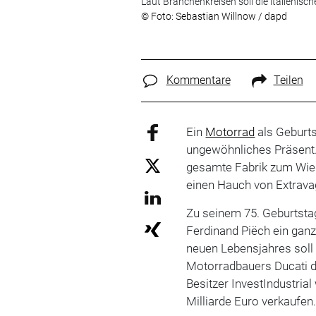
Laut Branchenkreisen soll die italienis
© Foto: Sebastian Willnow / dapd
Kommentare
Teilen
Ein
Motorrad
als Geburts
ungewöhnliches Präsent.
gesamte Fabrik zum Wie
einen Hauch von Extrava
Zu seinem 75. Geburtsta
Ferdinand Piëch ein gan
neuen Lebensjahres soll 
Motorradbauers Ducati 
Besitzer InvestIndustrial
Milliarde Euro verkaufen