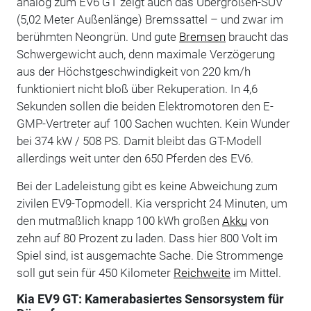
analog zum EV6 GT zeigt auch das Übergrößen-SUV
(5,02 Meter Außenlänge) Bremssattel – und zwar im
berühmten Neongrün. Und gute
Bremsen
braucht das
Schwergewicht auch, denn maximale Verzögerung
aus der Höchstgeschwindigkeit von 220 km/h
funktioniert nicht bloß über Rekuperation. In 4,6
Sekunden sollen die beiden Elektromotoren den E-
GMP-Vertreter auf 100 Sachen wuchten. Kein Wunder
bei 374 kW / 508 PS. Damit bleibt das GT-Modell
allerdings weit unter den 650 Pferden des EV6.
Bei der Ladeleistung gibt es keine Abweichung zum
zivilen EV9-Topmodell. Kia verspricht 24 Minuten, um
den mutmaßlich knapp 100 kWh großen
Akku
von
zehn auf 80 Prozent zu laden. Dass hier 800 Volt im
Spiel sind, ist ausgemachte Sache. Die Strommenge
soll gut sein für 450 Kilometer
Reichweite
im Mittel.
Kia EV9 GT: Kamerabasiertes Sensorsystem für