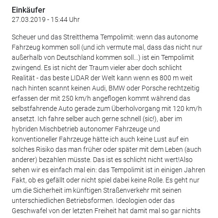
Einkäufer
27.03.2019 - 15:44 Uhr
Scheuer und das Streitthema Tempolimit: wenn das autonome
Fahrzeug kommen soll (und ich vermute mal, dass das nicht nur
außerhalb von Deutschland kommen soll...) ist ein Tempolimit
zwingend. Es ist nicht der Traum vieler aber doch schlicht
Realität - das beste LIDAR der Welt kann wenn es 800 m weit
nach hinten scannt keinen Audi, BMW oder Porsche rechtzeitig
erfassen der mit 250 km/h angeflogen kommt während das
selbstfahrende Auto gerade zum Überholvorgang mit 120 km/h
ansetzt. Ich fahre selber auch gerne schnell (sic!), aber im
hybriden Mischbetrieb autonomer Fahrzeuge und
konventioneller Fahrzeuge hätte ich auch keine Lust auf ein
solches Risiko das man früher oder später mit dem Leben (auch
anderer) bezahlen müsste. Das ist es schlicht nicht wert!Also
sehen wir es einfach mal ein: das Tempolimit ist in einigen Jahren
Fakt, ob es gefällt oder nicht spiel dabei keine Rolle. Es geht nur
um die Sicherheit im künftigen Straßenverkehr mit seinen
unterschiedlichen Betriebsformen. Ideologien oder das
Geschwafel von der letzten Freiheit hat damit mal so gar nichts