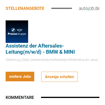
STELLENANGEBOTE
Assistenz der Aftersales-
Leitung(m/w/d) - BMW & MINI
Oldenburg (Oldb);Westerstede;Wiefelstede;Wilhelmshaven;Jever
weitere Jobs
Anzeige schalten
KOMMENTARE