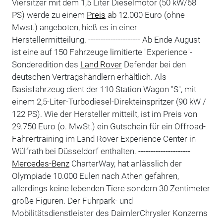
Viersitzer mit dem 1,5 Liter Dieselmotor (50 kW/68
PS) werde zu einem
Preis
ab 12.000 Euro (ohne
Mwst.) angeboten, hieß es in einer
Herstellermitteilung. --------------------- Ab Ende August
ist eine auf 150 Fahrzeuge limitierte "Experience"-
Sonderedition des
Land Rover
Defender bei den
deutschen Vertragshändlern erhältlich. Als
Basisfahrzeug dient der 110 Station Wagon "S", mit
einem 2,5-Liter-Turbodiesel-Direkteinspritzer (90 kW /
122 PS). Wie der Hersteller mitteilt, ist im Preis von
29.750 Euro (o. MwSt.) ein Gutschein für ein Offroad-
Fahrertraining im Land Rover Experience Center in
Wülfrath bei Düsseldorf enthalten. ---------------------
Mercedes-Benz
CharterWay, hat anlässlich der
Olympiade 10.000 Eulen nach Athen gefahren,
allerdings keine lebenden Tiere sondern 30 Zentimeter
große Figuren. Der Fuhrpark- und
Mobilitätsdienstleister des DaimlerChrysler Konzerns