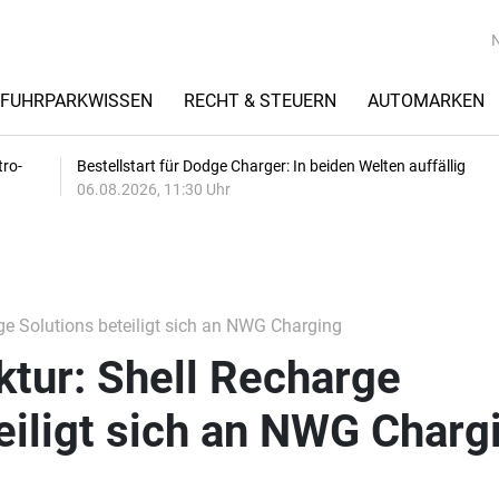
FUHRPARKWISSEN
RECHT & STEUERN
AUTOMARKEN
tro-
Bestellstart für Dodge Charger: In beiden Welten auffällig
06.08.2026, 11:30 Uhr
ge Solutions beteiligt sich an NWG Charging
ktur: Shell Recharge
eiligt sich an NWG Charg