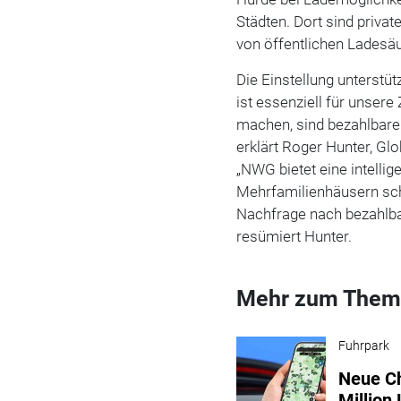
Städten. Dort sind priva
von öffentlichen Ladesäul
Die Einstellung unterstü
ist essenziell für unser
machen, sind bezahlbare
erklärt Roger Hunter, Glo
„NWG bietet eine intellig
Mehrfamilienhäusern sch
Nachfrage nach bezahlb
resümiert Hunter.
Mehr zum Them
Fuhrpark
Neue Ch
Million