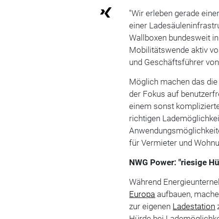
"Wir erleben gerade eine
einer Ladesäuleninfrastr
Wallboxen bundesweit in
Mobilitätswende aktiv vo
und Geschäftsführer vo
Möglich machen das die
der Fokus auf benutzerfr
einem sonst komplizierten
richtigen Lademöglichkei
Anwendungsmöglichkeiten
für Vermieter und Wohnu
NWG Power: "riesige Hü
Während Energieunterneh
Europa
aufbauen, mache
zur eigenen
Ladestation
Hürde bei Lademöglichkei