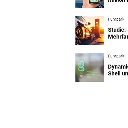
Fuhrpark
Studie:
Mehrfa
Fuhrpark
Dynami
Shell u