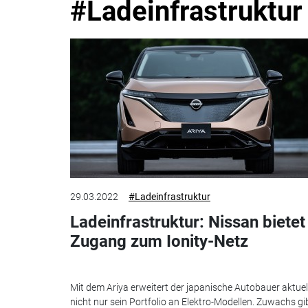
#Ladeinfrastruktur
29.03.2022
#Ladeinfrastruktur
Ladeinfrastruktur: Nissan bietet
Zugang zum Ionity-Netz
Mit dem Ariya erweitert der japanische Autobauer aktuel
nicht nur sein Portfolio an Elektro-Modellen. Zuwachs gi