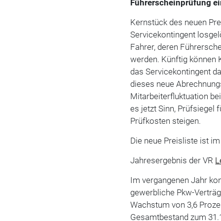
Führerscheinprüfung ei
Kernstück des neuen Pre
Servicekontingent losgel
Fahrer, deren Führersch
werden. Künftig können 
das Servicekontingent da
dieses neue Abrechnungs
Mitarbeiterfluktuation be
es jetzt Sinn, Prüfsiegel
Prüfkosten steigen.
Die neue Preisliste ist i
Jahresergebnis der VR
L
Im vergangenen Jahr kon
gewerbliche Pkw-Verträg
Wachstum von 3,6 Prozen
Gesamtbestand zum 31.12