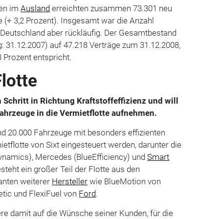
ten im
Ausland
erreichten zusammen 73.301 neu
 (+ 3,2 Prozent). Insgesamt war die Anzahl
n Deutschland aber rückläufig. Der Gesamtbestand
g: 31.12.2007) auf 47.218 Verträge zum 31.12.2008,
 Prozent entspricht.
lotte
Schritt in Richtung Kraftstoffeffizienz und will
hrzeuge in die Vermietflotte aufnehmen.
nd 20.000 Fahrzeuge mit besonders effizienten
ietflotte von Sixt eingesteuert werden, darunter die
Dynamics), Mercedes (BlueEfficiency) und
Smart
steht ein großer Teil der Flotte aus den
anten weiterer
Hersteller
wie BlueMotion von
tic und FlexiFuel von
Ford
.
re damit auf die Wünsche seiner Kunden, für die