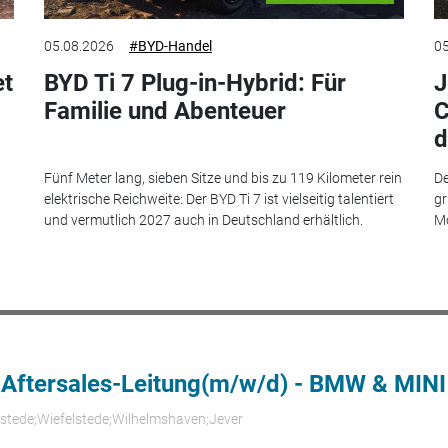
05.08.2026
#BYD-Handel
05
et
BYD Ti 7 Plug-in-Hybrid: Für
J
Familie und Abenteuer
C
d
Fünf Meter lang, sieben Sitze und bis zu 119 Kilometer rein
De
elektrische Reichweite: Der BYD Ti 7 ist vielseitig talentiert
gr
und vermutlich 2027 auch in Deutschland erhältlich.
Mo
 Aftersales-Leitung(m/w/d) - BMW & MINI
rstede;Wiefelstede;Wilhelmshaven;Jever