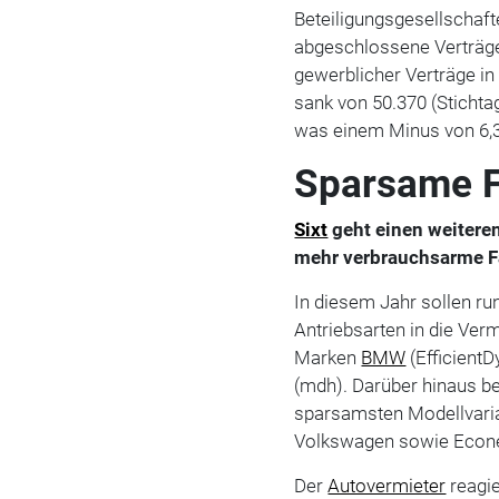
Beteiligungsgesellschaf
abgeschlossene Verträge
gewerblicher Verträge i
sank von 50.370 (Stichta
was einem Minus von 6,3
Sparsame F
Sixt
geht einen weiteren 
mehr verbrauchsarme Fa
In diesem Jahr sollen ru
Antriebsarten in die Verm
Marken
BMW
(Efficient
(mdh). Darüber hinaus be
sparsamsten Modellvari
Volkswagen sowie Econe
Der
Autovermieter
reagie