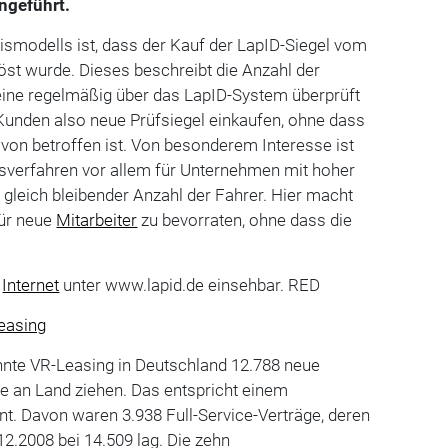
ngeführt.
ismodells ist, dass der Kauf der LapID-Siegel vom
öst wurde. Dieses beschreibt die Anzahl der
eine regelmäßig über das LapID-System überprüft
Kunden also neue Prüfsiegel einkaufen, ohne dass
von betroffen ist. Von besonderem Interesse ist
verfahren vor allem für Unternehmen mit hoher
i gleich bleibender Anzahl der Fahrer. Hier macht
 für neue
Mitarbeiter
zu bevorraten, ohne dass die
m
Internet
unter www.lapid.de einsehbar. RED
easing
nte VR-Leasing in Deutschland 12.788 neue
e an Land ziehen. Das entspricht einem
t. Davon waren 3.938 Full-Service-Verträge, deren
.2008 bei 14.509 lag. Die zehn