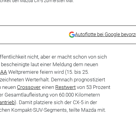
tlichkeit den Mazda CX-5 zum ersten Mal.
Autoflotte bei Google bevor
ffentlichkeit nicht, aber er macht schon von sich
bescheinigte laut einer Meldung dem neuen
IAA
Weltpremiere feiern wird (15. bis 25.
zeichneten Werterhalt. Demnach prognostiziert
n neuen
Crossover
einen
Restwert
von 53 Prozent
ner Gesamtlaufleistung von 60.000 Kilometern
antrieb
). Damit platziere sich der CX-5 in der
chen Kompakt-SUV-Segments, teilte Mazda mit.