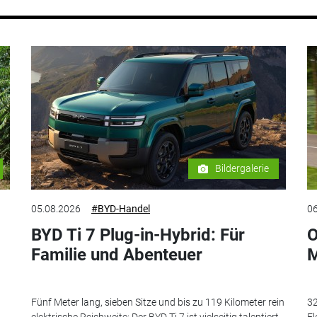
Bildergalerie
05.08.2026
#BYD-Handel
06
BYD Ti 7 Plug-in-Hybrid: Für
O
Familie und Abenteuer
M
Fünf Meter lang, sieben Sitze und bis zu 119 Kilometer rein
32
elektrische Reichweite: Der BYD Ti 7 ist vielseitig talentiert
El