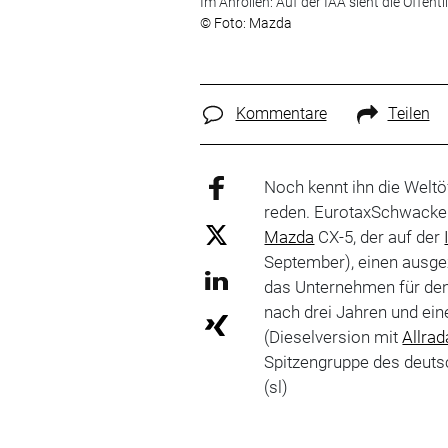
Im Anrollen: Auf der IAA sieht die Öffen
© Foto: Mazda
Kommentare
Teilen
Noch kennt ihn die Weltö
reden. EurotaxSchwacke 
Mazda
CX-5, der auf der
September), einen ausge
das Unternehmen für de
nach drei Jahren und ei
(Dieselversion mit
Allrad
Spitzengruppe des deuts
(sl)