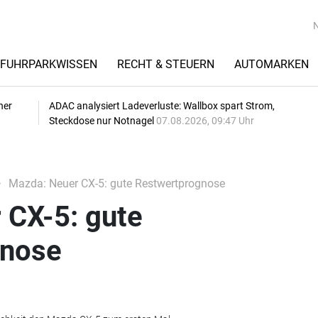
FUHRPARKWISSEN
RECHT & STEUERN
AUTOMARKEN
her
ADAC analysiert Ladeverluste: Wallbox spart Strom,
Steckdose nur Notnagel
07.08.2026, 09:47 Uhr
Mazda: Neuer CX-5: gute Restwertprognose
 CX-5: gute
gnose