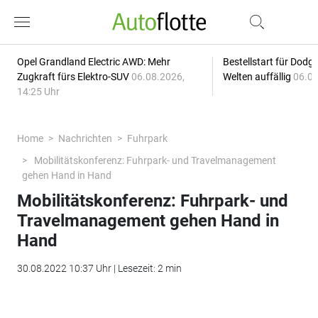
Opel Grandland Electric AWD: Mehr
Bestellstart für Dodg
Zugkraft fürs Elektro-SUV
06.08.2026,
Welten auffällig
06.08
14:25 Uhr
Home
Nachrichten
Fuhrpark
Mobilitätskonferenz: Fuhrpark- und Travelmanagement
gehen Hand in Hand
Mobilitätskonferenz: Fuhrpark- und
Travelmanagement gehen Hand in
Hand
30.08.2022 10:37 Uhr | Lesezeit: 2 min