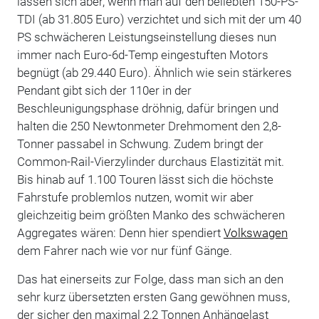
lassen sich aber, wenn man auf den beliebten 150-PS-
TDI (ab 31.805 Euro) verzichtet und sich mit der um 40
PS schwächeren Leistungseinstellung dieses nun
immer nach Euro-6d-Temp eingestuften Motors
begnügt (ab 29.440 Euro). Ähnlich wie sein stärkeres
Pendant gibt sich der 110er in der
Beschleunigungsphase dröhnig, dafür bringen und
halten die 250 Newtonmeter Drehmoment den 2,8-
Tonner passabel in Schwung. Zudem bringt der
Common-Rail-Vierzylinder durchaus Elastizität mit.
Bis hinab auf 1.100 Touren lässt sich die höchste
Fahrstufe problemlos nutzen, womit wir aber
gleichzeitig beim größten Manko des schwächeren
Aggregates wären: Denn hier spendiert
Volkswagen
dem Fahrer nach wie vor nur fünf Gänge.
Das hat einerseits zur Folge, dass man sich an den
sehr kurz übersetzten ersten Gang gewöhnen muss,
der sicher den maximal 2,2 Tonnen Anhängelast