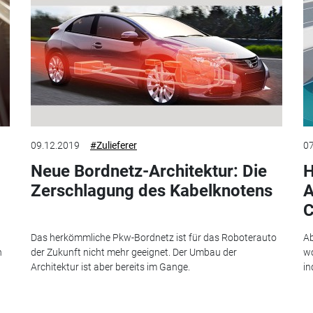
09.12.2019
#Zulieferer
07
Neue Bordnetz-Architektur: Die
H
Zerschlagung des Kabelknotens
A
C
Das herkömmliche Pkw-Bordnetz ist für das Roboterauto
Ab
h
der Zukunft nicht mehr geeignet. Der Umbau der
wo
Architektur ist aber bereits im Gange.
in