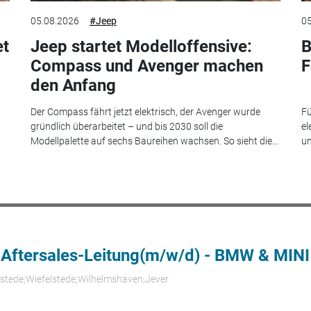
05.08.2026
#Jeep
05
et
Jeep startet Modelloffensive:
B
Compass und Avenger machen
F
den Anfang
Der Compass fährt jetzt elektrisch, der Avenger wurde
Fü
gründlich überarbeitet – und bis 2030 soll die
el
Modellpalette auf sechs Baureihen wachsen. So sieht die...
un
 Aftersales-Leitung(m/w/d) - BMW & MINI
rstede;Wiefelstede;Wilhelmshaven;Jever