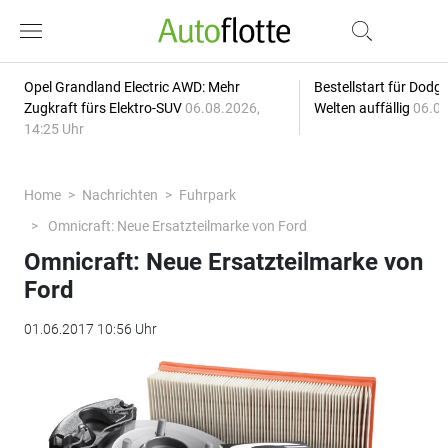
Opel Grandland Electric AWD: Mehr
Bestellstart für Dodg
Zugkraft fürs Elektro-SUV
06.08.2026,
Welten auffällig
06.08
14:25 Uhr
Home
Nachrichten
Fuhrpark
Omnicraft: Neue Ersatzteilmarke von Ford
Omnicraft: Neue Ersatzteilmarke von
Ford
01.06.2017 10:56 Uhr