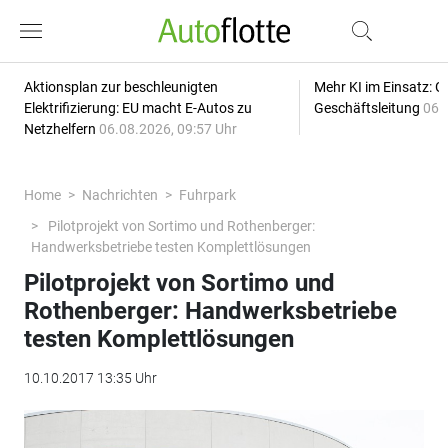
Aktionsplan zur beschleunigten
Mehr KI im Einsatz: G
Elektrifizierung: EU macht E-Autos zu
Geschäftsleitung
06.
Netzhelfern
06.08.2026, 09:57 Uhr
Home
Nachrichten
Fuhrpark
Pilotprojekt von Sortimo und Rothenberger:
Handwerksbetriebe testen Komplettlösungen
Pilotprojekt von Sortimo und
Rothenberger: Handwerksbetriebe
testen Komplettlösungen
10.10.2017 13:35 Uhr