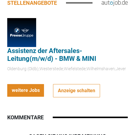
STELLENANGEBOTE
Assistenz der Aftersales-
Leitung(m/w/d) - BMW & MINI
Oldenburg (Oldb);Westerstede;Wiefelstede;Wilhelmshaven;Jever
weitere Jobs
Anzeige schalten
KOMMENTARE