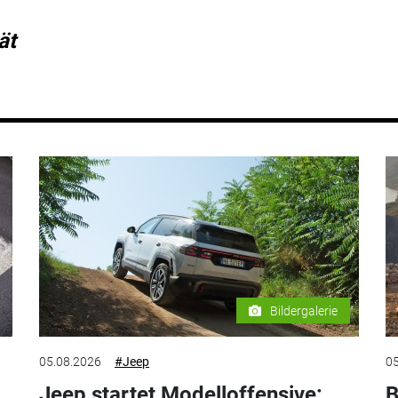
ät
Bildergalerie
05.08.2026
#Jeep
05
Jeep startet Modelloffensive:
B