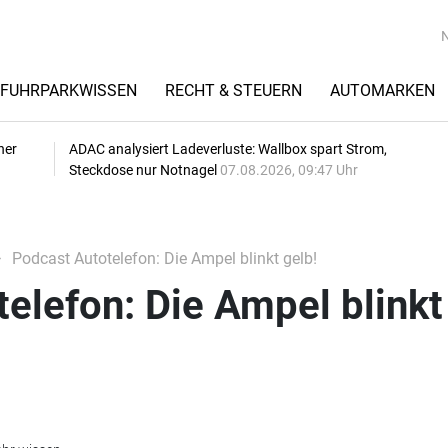
FUHRPARKWISSEN
RECHT & STEUERN
AUTOMARKEN
her
ADAC analysiert Ladeverluste: Wallbox spart Strom,
Steckdose nur Notnagel
07.08.2026, 09:47 Uhr
Podcast Autotelefon: Die Ampel blinkt gelb!
elefon: Die Ampel blinkt