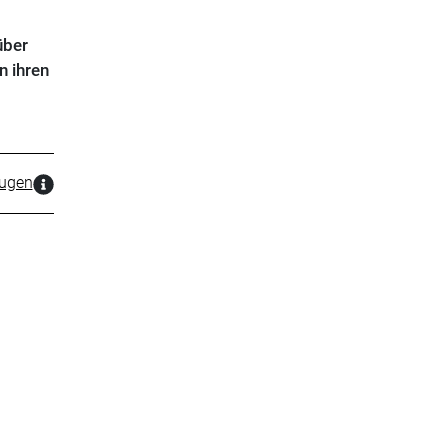
über
n ihren
zugen