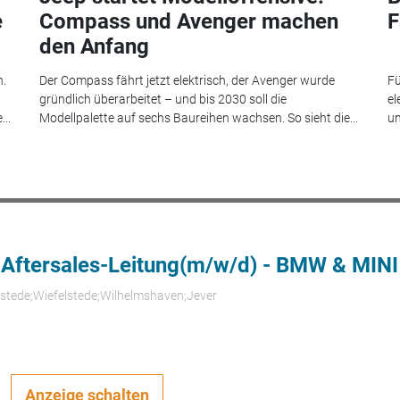
e
Compass und Avenger machen
F
den Anfang
n.
Der Compass fährt jetzt elektrisch, der Avenger wurde
Fü
gründlich überarbeitet – und bis 2030 soll die
el
..
Modellpalette auf sechs Baureihen wachsen. So sieht die...
un
 Aftersales-Leitung(m/w/d) - BMW & MINI
rstede;Wiefelstede;Wilhelmshaven;Jever
Anzeige schalten