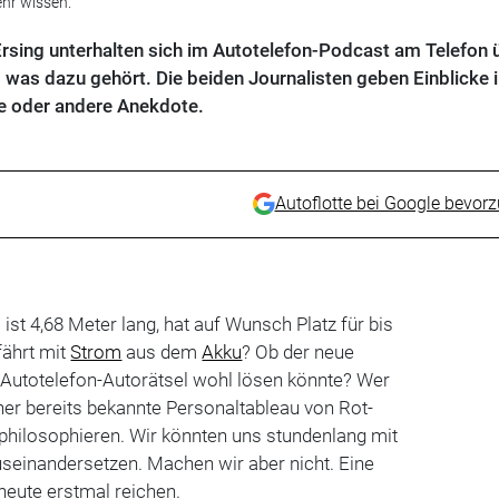
hr wissen.
rsing unterhalten sich im Autotelefon-Podcast am Telefon 
 was dazu gehört. Die beiden Journalisten geben Einblicke i
ne oder andere Anekdote.
Autoflotte bei Google bevor
st 4,68 Meter lang, hat auf Wunsch Platz für bis
fährt mit
Strom
aus dem
Akku
? Ob der neue
 Autotelefon-Autorätsel wohl lösen könnte? Wer
sher bereits bekannte Personaltableau von Rot-
u philosophieren. Wir könnten uns stundenlang mit
useinandersetzen. Machen wir aber nicht. Eine
heute erstmal reichen.