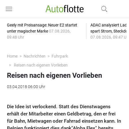
Geely mit Preisansage: Neuer E2 startet
ADAC analysiert Lade
unter magischer Marke
07.08.2026,
spart Strom, Steckdo
09:48 Uhr
07.08.2026, 09:47 Uh
Home
Nachrichten
Fuhrpark
Reisen nach eigenen Vorlieben
Reisen nach eigenen Vorlieben
03.04.2018 06:00 Uhr
Die Idee ist verlockend. Statt des Dienstwagens
erhält der Mitarbeiter einen Geldbetrag, den er frei
für Bahn, Mietwagen oder Fahrrad einsetzen kann. In
Belgien funktioniert dies dank"Alpha Flex" bereits.