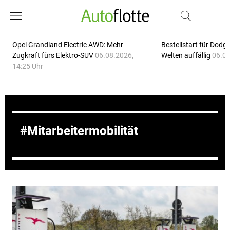
Opel Grandland Electric AWD: Mehr
Bestellstart für Dodg
Zugkraft fürs Elektro-SUV
06.08.2026,
Welten auffällig
06.08
14:25 Uhr
Mitarbeitermobilität