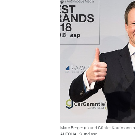
Marc Berger (r.) und Günter Kaufmann be
AUTOHAUS und asp.