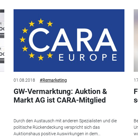
01.08.2018
#Remarketing
17
GW-Vermarktung: Auktion &
F
Markt AG ist CARA-Mitglied
s
Durch den Austausch mit anderen Spezialisten und die
Be
politische Rückendeckung verspricht sich das
Un
Auktionshaus positive Auswirkungen in dem...
wu