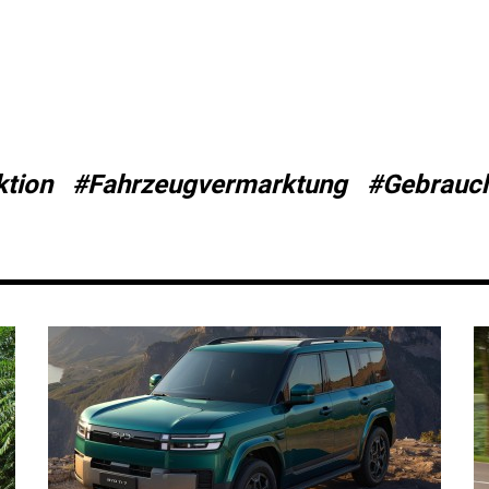
tion
#Fahrzeugvermarktung
#Gebrauc