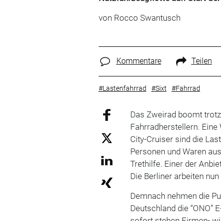
von Rocco Swantusch
Kommentare
Teilen
#Lastenfahrrad
#Sixt
#Fahrrad
Das Zweirad boomt trotz
Fahrradherstellern. Ei
City-Cruiser sind die Las
Personen und Waren ausge
Trethilfe. Einer der Anbi
Die Berliner arbeiten nun
Demnach nehmen die Pulla
Deutschland die “ONO” E-
sofort stehen Firmen- wi