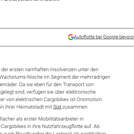
Autoflotte bei Google bevor
 der ersten namhaften Insolvenzen unter den
ne Wachstums-Nische im Segment der mehrrädrigen
tenräder. Da sie eben für den Transport von
legt sind, verfügen sie über elektronische
eter von elektrischen Cargobikes ist Onomotion.
 in ihrer Heimatstadt mit
Sixt
zusammen.
cher als erster Mobilitätsanbieter in
Cargobikes in ihre Nutzfahrzeugflotte auf. Ab
e auch Privatkunden die Lastesel als nachhaltige