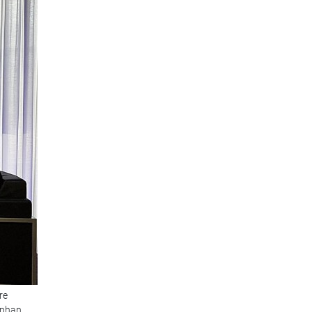
re
ephan