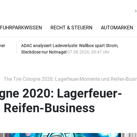
FUHRPARKWISSEN
RECHT & STEUERN
AUTOMARKEN
her
ADAC analysiert Ladeverluste: Wallbox spart Strom,
Steckdose nur Notnagel
07.08.2026, 09:47 Uhr
The Tire Cologne 2020: Lagerfeuer-Momente und Reifen-Busi
gne 2020: Lagerfeuer-
Reifen-Business