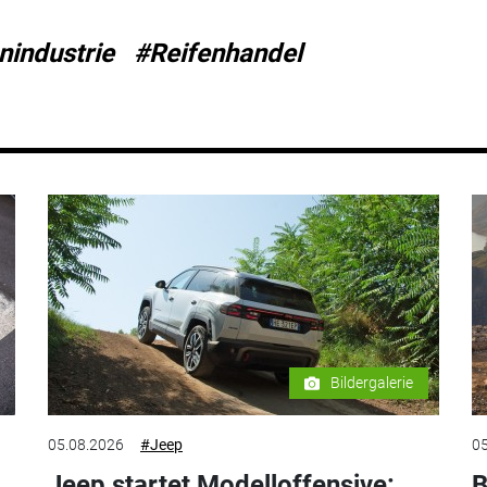
nindustrie
#Reifenhandel
Bildergalerie
05.08.2026
#Jeep
05
Jeep startet Modelloffensive:
B