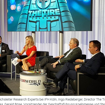
chsleiter Research Experts bei IFH Köln, Ingo Riedeberger, Director The Ti
as, Gerald Böse, Vorsitzender der Geschäftsführung Koelnmesse und St