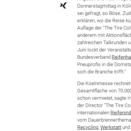
Donnerstagmittag in Köl
sei gefragt, so Böse. 
erklären, wo die Reise kü
Auflage der "The Tire C
anderem mit Aktionsfläch
zahlreichen Talkrunden u
Juni lockt der Veranstal
Bundesverband
Reifenha
Pneuprofis in die Domst
sich die Branche trifft."
Die Koelnmesse rechnet 
Gesamtfläche von 70.000
schon vermietet, sagte I
der Director "The Tire C
internationalen
Reifenind
vom Dauerbrennerthem
Recycling
,
Werkstatt
und 