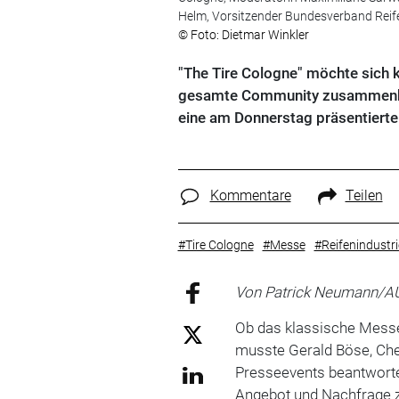
Helm, Vorsitzender Bundesverband Reife
© Foto: Dietmar Winkler
"The Tire Cologne" möchte sich 
gesamte Community zusammenbri
eine am Donnerstag präsentierte 
Kommentare
Teilen
#Tire Cologne
#Messe
#Reifenindustri
Von Patrick Neumann/
Ob das klassische Messe
musste Gerald Böse, Che
Presseevents beantworten
Angebot und Nachfrage 