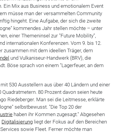
n. Ein Mix aus Business und emotionalem Event
Zudem müsse man der versammelten Community
nftig hingeht. Eine Aufgabe, der sich die zweite
ologne" kommendes Jahr stellen möchte – unter
en, einer Themeninsel zur "Future Mobility",
nd internationalen Konferenzen. Vom 9. bis 12.
ter zusammen mit dem ideellen Träger, dem
ndel
und Vulkaniseur-Handwerk (BRV), die
adt. Böse sprach von einem "Lagerfeuer, an dem
mit 530 Ausstellern aus über 40 Ländern und einer
 Quadratmetern. 80 Prozent davon seien heute
ngo Riedeberger. Man sei die Leitmesse, erklärte
ologne" selbstbewusst. "Die Top 20 der
ustrie
haben ihr Kommen zugesagt." Abgesehen
a
Digitalisierung
liegt der Fokus auf den Bereichen
Services sowie Fleet. Ferner möchte man